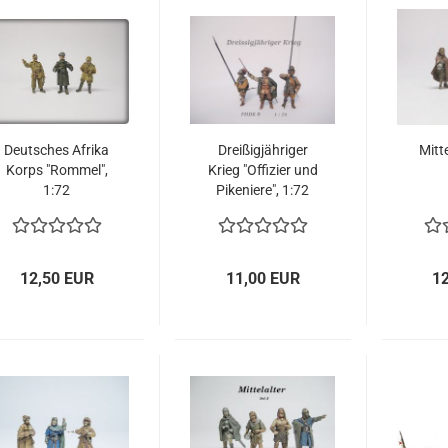
Deutsches Afrika
Dreißigjähriger
Mitte
Korps "Rommel",
Krieg "Offizier und
1:72
Pikeniere", 1:72
12,50 EUR
11,00 EUR
1