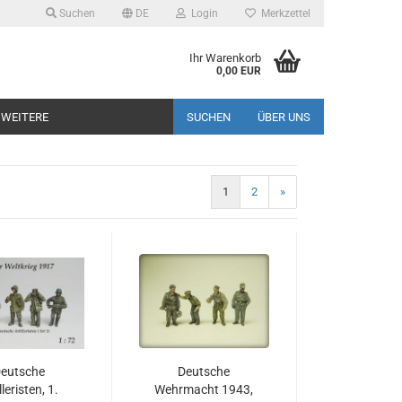
Suchen
DE
Login
Merkzettel
Ihr Warenkorb
0,00 EUR
WEITERE
SUCHEN
ÜBER UNS
1
2
»
eutsche
Deutsche
lleristen, 1.
Wehrmacht 1943,