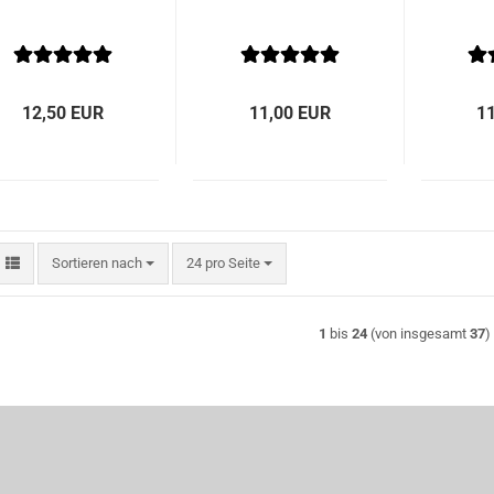
12,50 EUR
11,00 EUR
1
Sortieren nach
pro Seite
Sortieren nach
24 pro Seite
1
bis
24
(von insgesamt
37
)