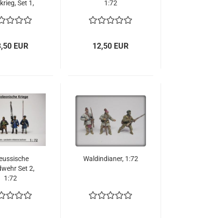
krieg, Set 1,
1:72
1:72
3,50 EUR
12,50 EUR
eussische
Waldindianer, 1:72
wehr Set 2,
1:72