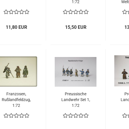
1:72
Welt
11,80 EUR
15,50 EUR
1
Franzosen,
Preussische
Pr
Rußlandfeldzug,
Landwehr Set 1,
Land
1:72
1:72