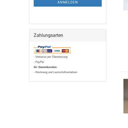
ANMELDUNG
ANMELDEN
Zahlungsarten
- Vorkasse per Überweisung
- PayPal
für Stammkunden:
- Rechnung und Lastschriftverfahren