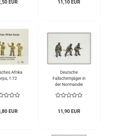
2,50 EUR
11,10 EUR
sches Afrika
Deutsche
rps, 1:72
Fallschirmjäger in
der Normandie
1944, 1:72
3,80 EUR
11,90 EUR