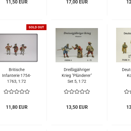
11,50 EUR
17,00 EUR
1
SOLD OUT
Britische
Dreißigjähriger
Deut
Infanterie 1754-
Krieg "Plünderer"
Ko
1763, 1:72
Set 5, 1:72
11,80 EUR
13,50 EUR
1