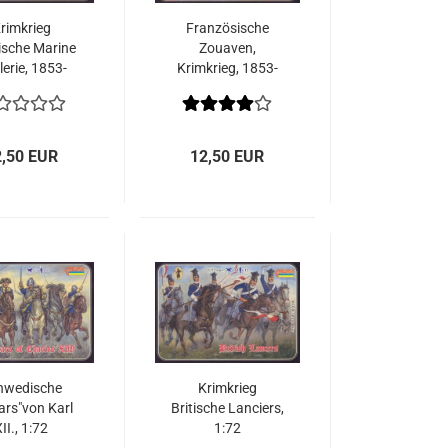
rimkrieg
Französische
ische Marine
Zouaven,
llerie, 1853-
Krimkrieg, 1853-
856 1:72
1856 1:72
2,50 EUR
12,50 EUR
hwedische
Krimkrieg
ars"von Karl
Britische Lanciers,
II., 1:72
1:72