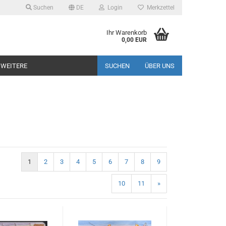
Suchen
DE
Login
Merkzettel
Ihr Warenkorb
0,00 EUR
WEITERE
SUCHEN
ÜBER UNS
1
2
3
4
5
6
7
8
9
10
11
»