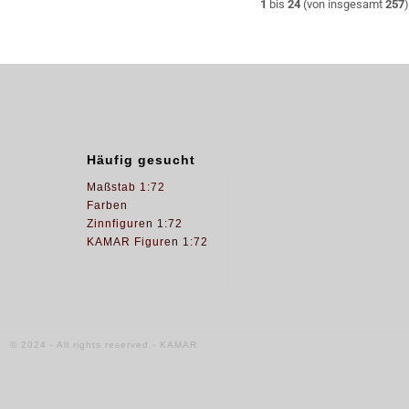
1
bis
24
(von insgesamt
257
)
Häufig gesucht
Maßstab 1:72
Farben
Zinnfiguren 1:72
KAMAR Figuren 1:72
© 2024 - All rights reserved.- KAMAR