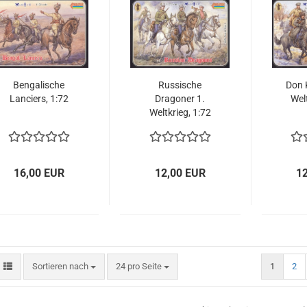
Bengalische
Russische
Don 
Lanciers, 1:72
Dragoner 1.
Welt
Weltkrieg, 1:72
16,00 EUR
12,00 EUR
1
Sortieren nach
pro Seite
Sortieren nach
24 pro Seite
1
2