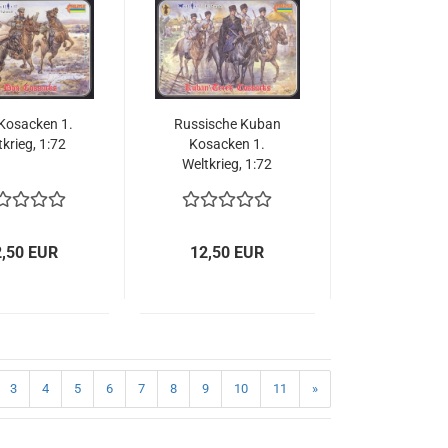
Kosacken 1.
Russische Kuban
krieg, 1:72
Kosacken 1.
Weltkrieg, 1:72
2,50 EUR
12,50 EUR
3
4
5
6
7
8
9
10
11
»