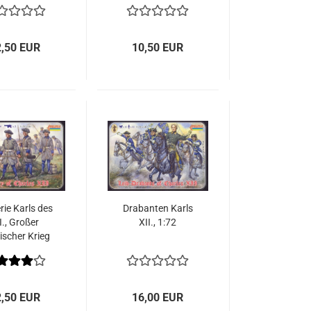
2,50 EUR
10,50 EUR
erie Karls des
Drabanten Karls
I., Großer
XII., 1:72
ischer Krieg
-1721 1:72
2,50 EUR
16,00 EUR