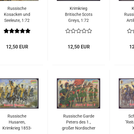
Russische
Krimkrieg
K
Kosacken und
Britische Scots
Russ
Seeleute, 1:72
Greys, 1:72
Arti
1
12,50 EUR
12,50 EUR
1
Russische
Russische Garde
Sc
Husaren,
Peters des 1.,
"Reit
Krimkrieg 1853-
großer Nordischer
X