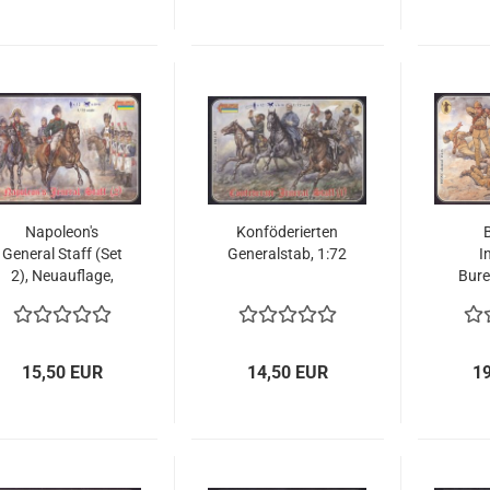
Napoleon's
Konföderierten
B
General Staff (Set
Generalstab, 1:72
I
2), Neuauflage,
Bure
1:72
15,50 EUR
14,50 EUR
1