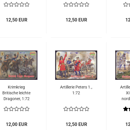
1856 1:72
Krieg 1700-1721
1:72
12,50 EUR
12,50 EUR
1
Krimkrieg
Artillerie Peters 1.,
Artill
Britische leichte
1:72
XI
Dragoner, 1:72
nord
1700
12,00 EUR
12,50 EUR
1