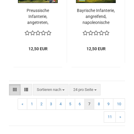
Preussische
Bayrische Infanterie,
Infanterie,
angreifend,
angetreten,
napoleonische
napoleonische
Epoche, 1:72
Epoche 1:72
12,50 EUR
12,50 EUR
Sortieren nach
pro Seite
Sortieren nach
24 pro Seite
«
1
2
3
4
5
6
7
8
9
10
11
»