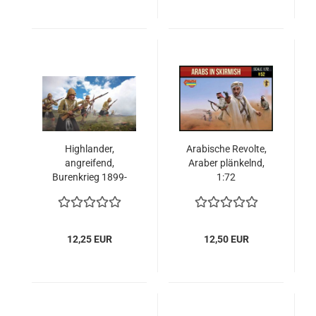
Highlander,
Arabische Revolte,
angreifend,
Araber plänkelnd,
Burenkrieg 1899-
1:72
1902, 1:72
12,25 EUR
12,50 EUR