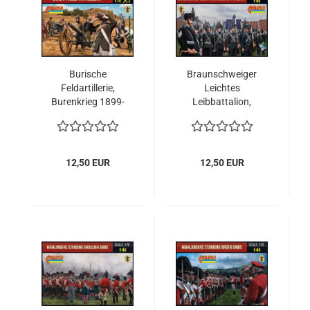
Burische
Braunschweiger
Feldartillerie,
Leichtes
Burenkrieg 1899-
Leibbattalion,
1902, 1:72
angetreten,
Napoleonische
Epoche 1:72
12,50 EUR
12,50 EUR