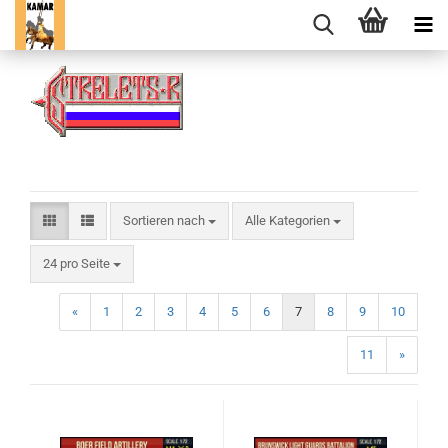
Sortieren nach
Sortieren nach
Alle Kategorien
pro Seite
24 pro Seite
«
1
2
3
4
5
6
7
8
9
10
11
»