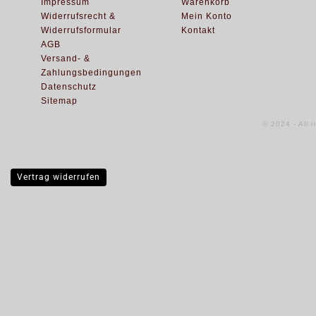
Impressum
Warenkorb
Widerrufsrecht &
Mein Konto
Widerrufsformular
Kontakt
AGB
Versand- &
Zahlungsbedingungen
Datenschutz
Sitemap
© 2024 - All 
Vertrag widerrufen