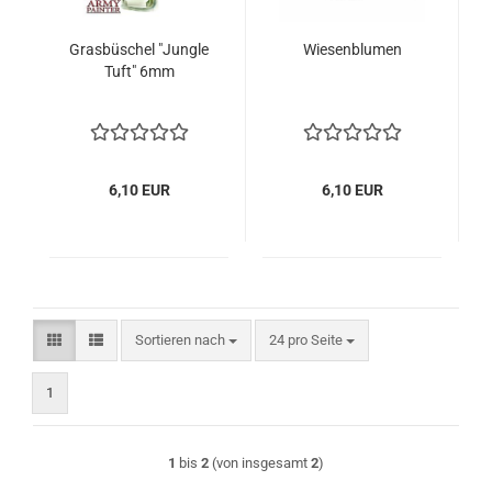
Grasbüschel "Jungle
Wiesenblumen
Tuft" 6mm
6,10 EUR
6,10 EUR
Sortieren nach
pro Seite
Sortieren nach
24 pro Seite
1
1
bis
2
(von insgesamt
2
)