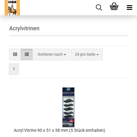
Acrylvitrinen
Sortieren nach
pro Seite
Sortieren nach
24 pro Seite
1
Acryl Vitrine 90 x 51 x 38 mm (5 Stück enthalten)