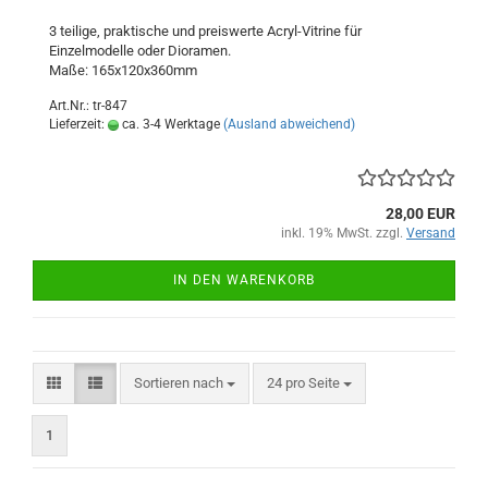
3 teilige, praktische und preiswerte Acryl-Vitrine für
Einzelmodelle oder Dioramen.
Maße: 165x120x360mm
Art.Nr.: tr-847
Lieferzeit:
ca. 3-4 Werktage
(Ausland abweichend)
28,00 EUR
inkl. 19% MwSt. zzgl.
Versand
IN DEN WARENKORB
Sortieren nach
pro Seite
Sortieren nach
24 pro Seite
1