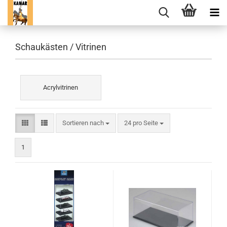
Schaukästen / Vitrinen
Acrylvitrinen
Sortieren nach
pro Seite
Sortieren nach
24 pro Seite
1