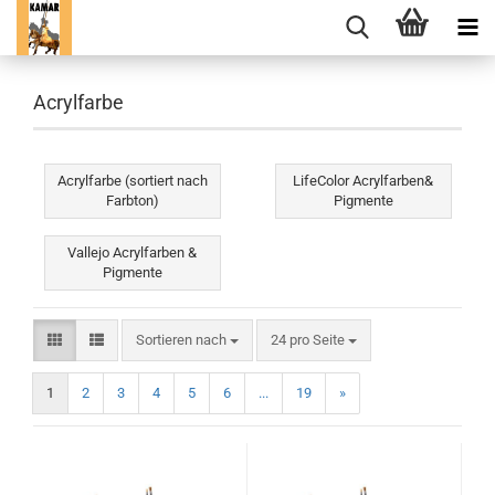
Acrylfarbe
Acrylfarbe (sortiert nach
LifeColor Acrylfarben&
Farbton)
Pigmente
Vallejo Acrylfarben &
Pigmente
Sortieren nach
pro Seite
Sortieren nach
24 pro Seite
1
2
3
4
5
6
...
19
»