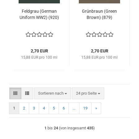
Feldgrau (German
Grünbraun (Green
Uniform WW2) (920)
Brown) (879)
2,70 EUR
2,70 EUR
15,88 EUR pro 100 ml
15,88 EUR pro 100 ml
Sortieren nach
pro Seite
Sortieren nach
24 pro Seite
1
2
3
4
5
6
...
19
»
1
bis
24
(von insgesamt
435
)