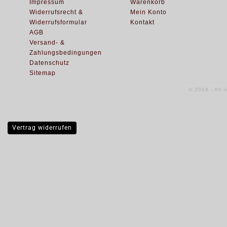
Impressum
Warenkorb
Widerrufsrecht &
Mein Konto
Widerrufsformular
Kontakt
AGB
Versand- &
Zahlungsbedingungen
Datenschutz
Sitemap
© 2024 - All 
Vertrag widerrufen