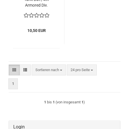
Armored Div.
10,50 EUR
Sortieren nach
pro Seite
Sortieren nach
24 pro Seite
1
1
bis
1
(von insgesamt
1
)
Login