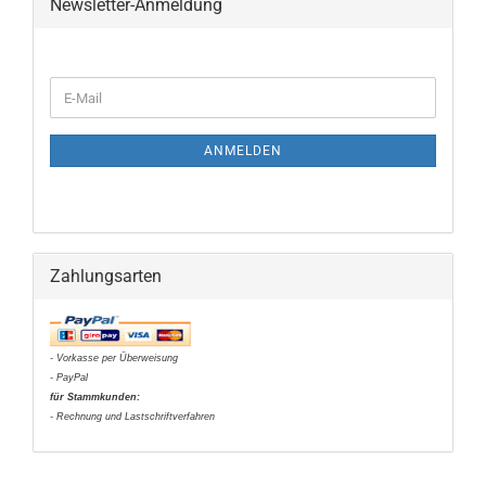
Newsletter-Anmeldung
WEITER
E-
ZUR
Mail
NEWSLETTER-
ANMELDUNG
ANMELDEN
Zahlungsarten
- Vorkasse per Überweisung
- PayPal
für Stammkunden:
- Rechnung und Lastschriftverfahren