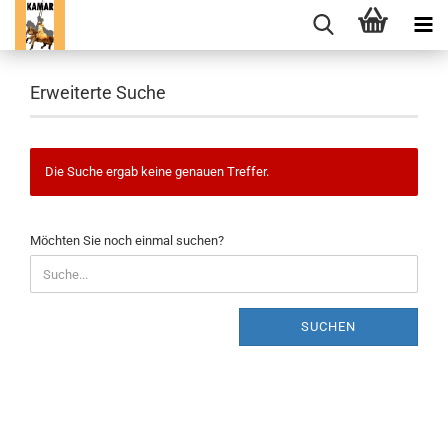
Erweiterte Suche
Die Suche ergab keine genauen Treffer.
MÖCHTEN
Möchten Sie noch einmal suchen?
SIE
NOCH
EINMAL
SUCHEN?
SUCHEN