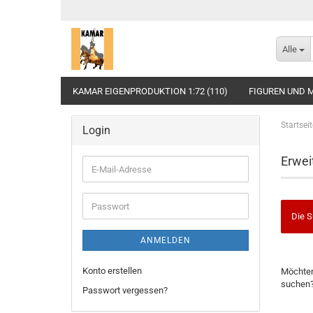
Alle
KAMAR EIGENPRODUKTION 1:72 (110)
FIGUREN UND M
Startseit
Login
Erwei
E-
Mail-
Adresse
Passwort
Die S
ANMELDEN
MÖCHT
Konto erstellen
Möchten
SIE
suchen
NOCH
Passwort vergessen?
EINMAL