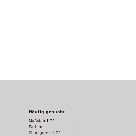
Häufig gesucht
Maßstab 1:72
Farben
Zinnfiguren 1:72