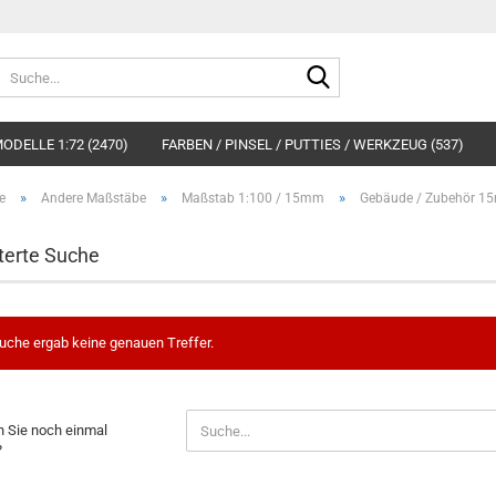
Suche...
ODELLE 1:72 (2470)
FARBEN / PINSEL / PUTTIES / WERKZEUG (537)
»
»
»
e
Andere Maßstäbe
Maßstab 1:100 / 15mm
Gebäude / Zubehör 
terte Suche
uche ergab keine genauen Treffer.
EN
 Sie noch einmal
?