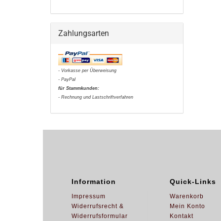
Zahlungsarten
- Vorkasse per Überweisung
- PayPal
für Stammkunden:
- Rechnung und Lastschriftverfahren
Information
Quick-Links
Impressum
Warenkorb
Widerrufsrecht &
Mein Konto
Widerrufsformular
Kontakt