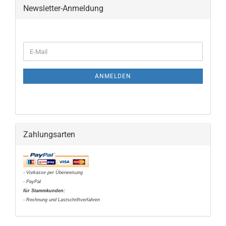
Newsletter-Anmeldung
WEITER
E-
ZUR
Mail
NEWSLETTER-
ANMELDUNG
ANMELDEN
Zahlungsarten
- Vorkasse per Überweisung
- PayPal
für Stammkunden:
- Rechnung und Lastschriftverfahren