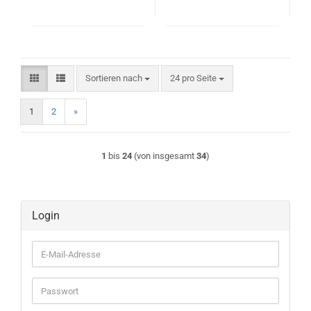
Sortieren nach
pro Seite
Sortieren nach
24 pro Seite
1
2
»
1
bis
24
(von insgesamt
34
)
Login
E-
Mail-
Adresse
Passwort