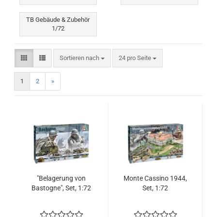
TB Gebäude & Zubehör
1/72
Sortieren nach
pro Seite
Sortieren nach
24 pro Seite
1
2
»
"Belagerung von
Monte Cassino 1944,
Bastogne", Set, 1:72
Set, 1:72