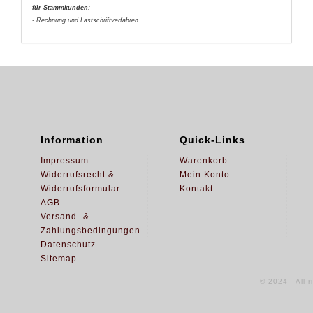
für Stammkunden:
- Rechnung und Lastschriftverfahren
Information
Quick-Links
Impressum
Warenkorb
Widerrufsrecht &
Mein Konto
Widerrufsformular
Kontakt
AGB
Versand- &
Zahlungsbedingungen
Datenschutz
Sitemap
© 2024 - All 