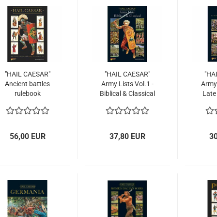
"HAIL CAESAR"
"HAIL CAESAR"
"HA
Ancient battles
Army Lists Vol.1 -
Army 
rulebook
Biblical & Classical
Late 
Ear
56,00 EUR
37,80 EUR
3