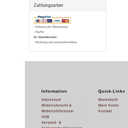
Zahlungsarten
- Vorkasse per Überweisung
- PayPal
für Stammkunden:
- Rechnung und Lastschriftverfahren
Information
Quick-Links
Impressum
Warenkorb
Widerrufsrecht &
Mein Konto
Widerrufsformular
Kontakt
AGB
Versand- &