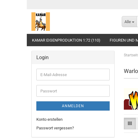
Alle
KAMAR EIGENPRODUKTION 1:72 (110)
FIGUREN UND M
Startseit
Login
Warlo
E-
Mail-
Adresse
Passwort
ANMELDEN
Konto erstellen
Passwort vergessen?