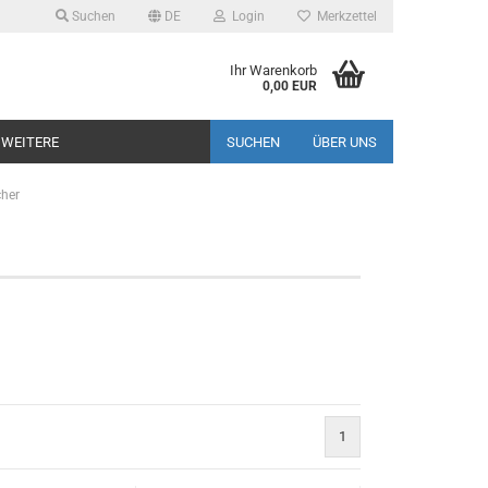
Suchen
DE
Login
Merkzettel
Ihr Warenkorb
0,00 EUR
WEITERE
SUCHEN
ÜBER UNS
her
1