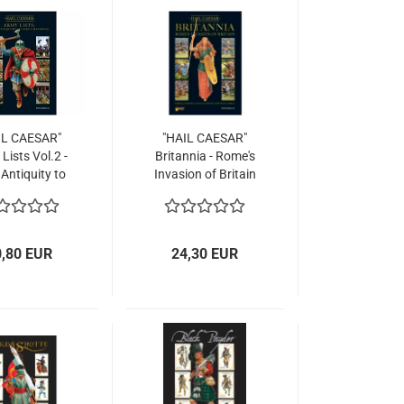
IL CAESAR"
"HAIL CAESAR"
Lists Vol.2 -
Britannia - Rome's
Antiquity to
Invasion of Britain
ly Medieva
(rulebook)
0,80 EUR
24,30 EUR