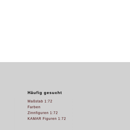
Häufig gesucht
Maßstab 1:72
Farben
Zinnfiguren 1:72
KAMAR Figuren 1:72