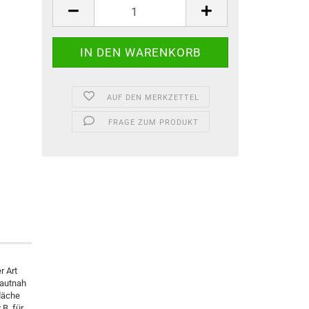
AUF DEN MERKZETTEL
FRAGE ZUM PRODUKT
r Art
hautnah
läche
.B. für