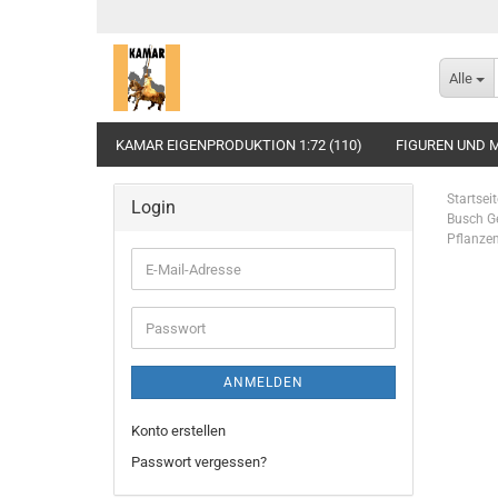
Alle
KAMAR EIGENPRODUKTION 1:72 (110)
FIGUREN UND M
Startseit
Login
Busch G
Pflanze
E-
Mail-
Adresse
Passwort
ANMELDEN
Konto erstellen
Passwort vergessen?