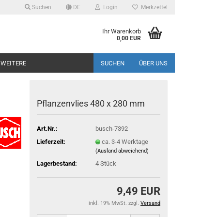
Suchen
DE
Login
Merkzettel
Ihr Warenkorb
0,00 EUR
WEITERE
SUCHEN
ÜBER UNS
Pflanzenvlies 480 x 280 mm
Art.Nr.:
busch-7392
Lieferzeit:
ca. 3-4 Werktage
(Ausland abweichend)
Lagerbestand:
4
Stück
9,49 EUR
inkl. 19% MwSt. zzgl.
Versand