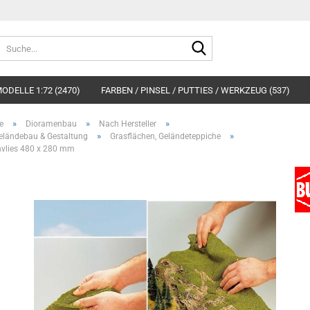
Suche...
ODELLE 1:72 (2470)
FARBEN / PINSEL / PUTTIES / WERKZEUG (537)
»
»
»
e
Dioramenbau
Nach Hersteller
»
»
eländebau & Gestaltung
Grasflächen, Geländeteppiche
nvlies 480 x 280 mm