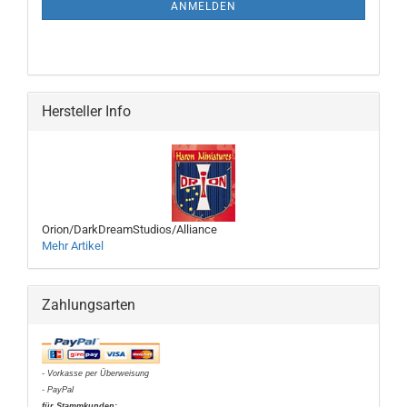
ANMELDUNG
ANMELDEN
Hersteller Info
Orion/DarkDreamStudios/Alliance
Mehr Artikel
Zahlungsarten
- Vorkasse per Überweisung
- PayPal
für Stammkunden: