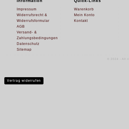
Information
Quick-Links
Impressum
Warenkorb
Widerrufsrecht &
Mein Konto
Widerrufsformular
Kontakt
AGB
Versand- &
Zahlungsbedingungen
Datenschutz
Sitemap
© 2024 - All 
Vertrag widerrufen