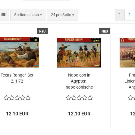
Sortieren nach
pro Seite
Sortieren nach
24 pro Seite
1
2
NEU
NEU
Texas Ranger, Set
Napoleon in
Fr
2, 1:72
Ägypten,
Linie
napoleonische
Ang
Epoche,1:72
1
12,10 EUR
12,10 EUR
1