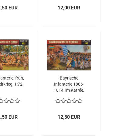
2,50 EUR
12,00 EUR
anterie, früh,
Bayrische
ltkrieg, 1:72
Infanterie 1806-
1814, im Karrée,
napoleonische
Epoche 1:72
2,50 EUR
12,50 EUR