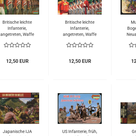
Britische leichte
Britische leichte
Mu
Infanterie,
Infanterie,
Boge
angetreten, Waffe
angetreten, Waffe
Neua
geschultert,
abgesetzt,
napoleonische
napoleonische
Epoche, 1:72
Epoche, 1:72
12,50 EUR
12,50 EUR
1
Japanische IJA
US Infanterie, früh,
Gr