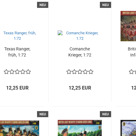
NEU
NEU
Texas Ranger,
Comanche
Brit
früh, 1:72
Krieger, 1:72
Inf
nap
Ep
12,25 EUR
12,25 EUR
1
NEU
NEU