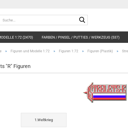
Suche...
ODELLE 1:72 (2470)
FARBEN / PINSEL / PUTTIES / WERKZEUG (537)
»
»
»
»
e
Figuren und Modelle 1:72
Figuren 1:72
Figuren (Plastik)
Stre
ts "R" Figuren
1.Weltkrieg