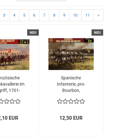
3
4
5
6
7
8
9
10
11
»
NEU
NEU
anzösische
Spanische
nkavallerie im
Infanterie, pro-
riff, 1701-
Bourbon,
714, 1:72
Spanischer
Erbfolgekrieg
1701-1714, 1:72
2,10 EUR
12,50 EUR