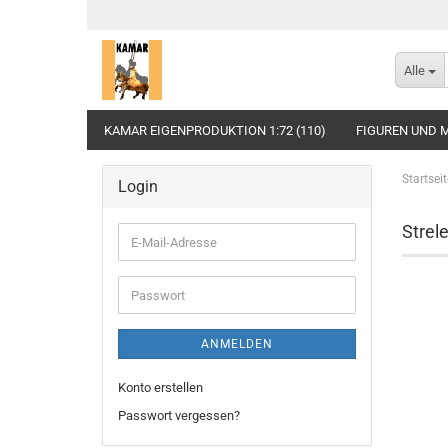
Alle
KAMAR EIGENPRODUKTION 1:72 (110)
FIGUREN UND M
Startseit
Login
Strele
E-
Mail-
Adresse
Passwort
ANMELDEN
Konto erstellen
Passwort vergessen?