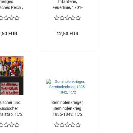
heiliges
Infanterie,
ches Reich ,
Feuerlinie, 1701-
panischer
1714, Spanischer
folgekrieg
Erbfolgekrieg, 1:72
-1714, 1:72
2,50 EUR
12,50 EUR
sischer und
Seminolenkrieger,
eussischer
Seminolenkrieg
alstab, 1:72
1835-1842, 1:72