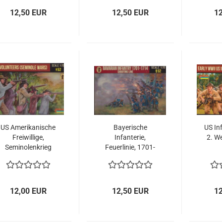
12,50 EUR
12,50 EUR
1
US Amerikanische
Bayerische
US Inf
Freiwillige,
Infanterie,
2. We
Seminolenkrieg
Feuerlinie, 1701-
1835-1842, 1:72
1714, Spanischer
Erbfolgekrieg 1:72
12,00 EUR
12,50 EUR
1