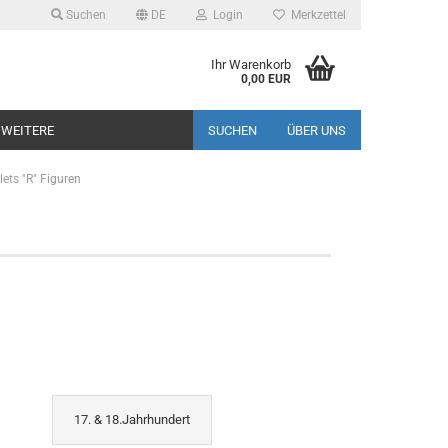
Suchen
DE
Login
Merkzettel
Ihr Warenkorb
0,00 EUR
WEITERE
SUCHEN
ÜBER UNS
lets "R" Figuren
17. & 18.Jahrhundert