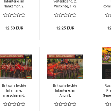
Infanterie, im
verteidigend, 2.
Nahkampf. 2.
Weltkrieg, 1:72
Römis
Weltkrieg, 1:72
S
Erb
1701
12,50 EUR
12,25 EUR
1
Britische leichte
Britische leichte
Rus
Infanterie,
Infanterie, im
Pr
marschierend,
Angriff,
Gener
napoleonische
napoleonische
Epoche, 1:72
Epoche, 1:72