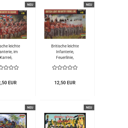
NEU
NEU
ische leichte
Britische leichte
anterie, im
Infanterie,
Karreé,
Feuerlinie,
oleonische
napoleonische
oche, 1:72
Epoche, 1:72
2,50 EUR
12,50 EUR
NEU
NEU