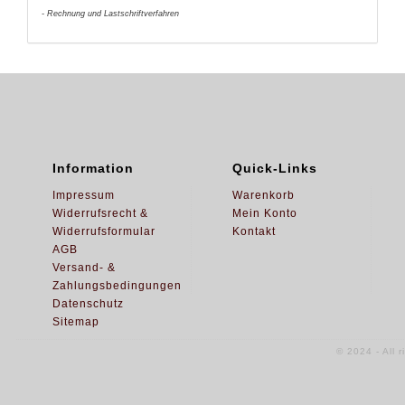
- Rechnung und Lastschriftverfahren
Information
Quick-Links
Impressum
Warenkorb
Widerrufsrecht &
Mein Konto
Widerrufsformular
Kontakt
AGB
Versand- &
Zahlungsbedingungen
Datenschutz
Sitemap
© 2024 - All 