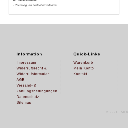
für Stammkunden:
- Rechnung und Lastschriftverfahren
Information
Quick-Links
Impressum
Warenkorb
Widerrufsrecht &
Mein Konto
Widerrufsformular
Kontakt
AGB
Versand- &
Zahlungsbedingungen
Datenschutz
Sitemap
© 2024 - All 